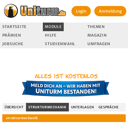
Login
Anmeldung
STARTSEITE
MODULE
THEMEN
PRÄMIEN
HILFE
MAGAZIN
JOBSUCHE
STUDIENWAHL
UMFRAGEN
ÜBERSICHT
STRUKTURMECHANIK
UNTERLAGEN
GESPRÄCHE