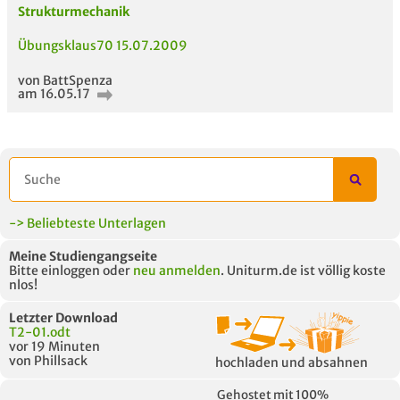
Strukturmechanik
Be
Übungsklaus70 15.07.2009
Neues Thema
starten
von BattSpenza
am 16.05.17
-> Beliebteste Unterlagen
Meine Studiengangseite
ähnliche Fächer und
Titel der Unterlage
h
Bitte einloggen oder
neu anmelden
. Uniturm.de ist völlig koste
Module anderer Unis
nlos!
Letzter Download
T2-01.odt
vor 19 Minuten
von Phillsack
hochladen und absahnen
Gehostet mit 100%