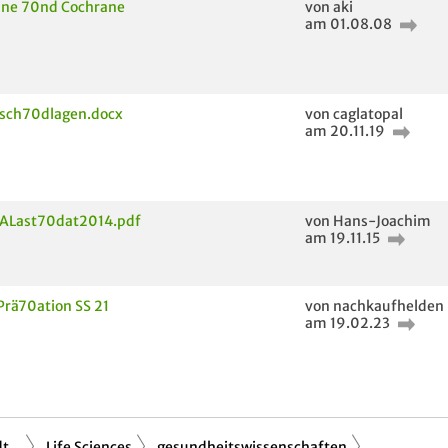
ine 70nd Cochrane
von aki
am 01.08.08
isch70dlagen.docx
von caglatopal
am 20.11.19
Last70dat2014.pdf
von Hans-Joachim
am 19.11.15
Prä70ation SS 21
von nachkaufhelden
am 19.02.23
...
Life Sciences
gesundheitswissenschaften