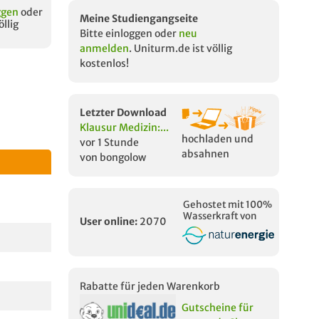
ggen
oder
Meine Studiengangseite
öllig
Bitte einloggen oder
neu
anmelden
. Uniturm.de ist völlig
kostenlos!
Letzter Download
Klausur Medizin:...
hochladen und
vor 1 Stunde
absahnen
von bongolow
Gehostet mit 100%
Wasserkraft von
User online:
2070
Rabatte für jeden Warenkorb
Gutscheine für