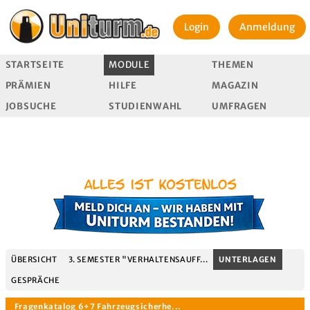
Login
Anmeldung
STARTSEITE
MODULE
THEMEN
PRÄMIEN
HILFE
MAGAZIN
JOBSUCHE
STUDIENWAHL
UMFRAGEN
ÜBERSICHT
3. SEMESTER "VERHALTENSAUFF...
UNTERLAGEN
GESPRÄCHE