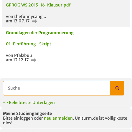
GPROG WS 2015-16-Klausur.pdf
von thefunnycang...
am 13.07.17
AUCH IM MODUL
TITEL DER
HOC
UNTERLAGE
Grundlagen der Programmierung
01-Einführung_Skript
von Pfalzbuu
am 12.12.17
-> Beliebteste Unterlagen
Meine Studiengangseite
Bitte einloggen oder
neu anmelden
. Uniturm.de ist völlig koste
nlos!