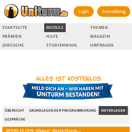
Login
Anmeldung
STARTSEITE
MODULE
THEMEN
PRÄMIEN
HILFE
MAGAZIN
JOBSUCHE
STUDIENWAHL
UMFRAGEN
ÜBERSICHT
GRUNDLAGEN DER PROGRAMMIERUNG
UNTERLAGEN
GESPRÄCHE