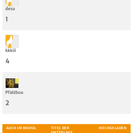
desu
Bewertung
1
kkkiii
4
Pfalzbuu
2