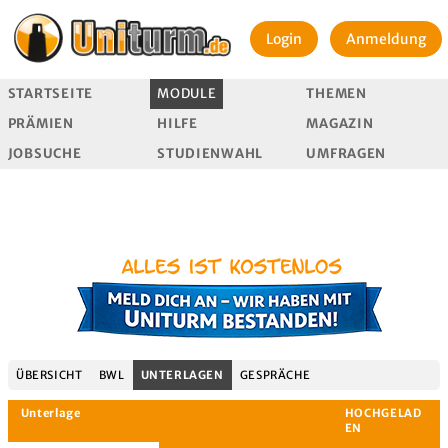
Login
Anmeldung
STARTSEITE
MODULE
THEMEN
PRÄMIEN
HILFE
MAGAZIN
JOBSUCHE
STUDIENWAHL
UMFRAGEN
ÜBERSICHT
BWL
UNTERLAGEN
GESPRÄCHE