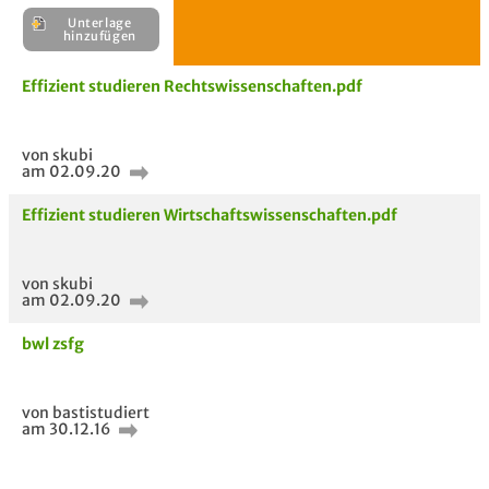
Unterlage
H
Effizient studieren Rechtswissenschaften.pdf
E
Unterlage
von skubi
hinzufügen
am 02.09.20
Effizient studieren Wirtschaftswissenschaften.pdf
von skubi
am 02.09.20
bwl zsfg
von bastistudiert
am 30.12.16