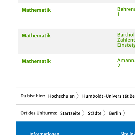
Behrend
Mathematik
1
Barthol
Mathematik
Zahlent
Einstei
Amann, 
Mathematik
2
Du bist hier:
Hochschulen
Humboldt-Universität Be
Ort des Uniturms:
Startseite
Städte
Berlin
Informationen
Sitelin