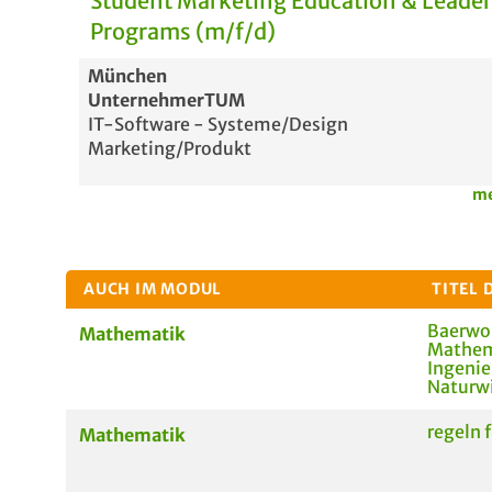
Student Marketing Education & Leade
Programs (m/f/d)
München
UnternehmerTUM
IT-Software - Systeme/Design
Marketing/Produkt
me
AUCH IM MODUL
TITEL 
Baerwol
Mathematik
Mathem
Ingenie
Naturwi
regeln 
Mathematik