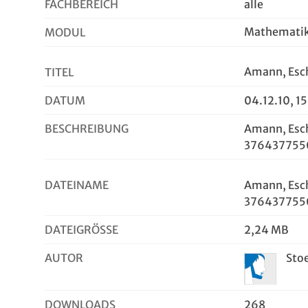
FACHBEREICH
alle
Mathemati
MODUL
Amann, Esch
TITEL
DATUM
04.12.10, 1
BESCHREIBUNG
Amann, Esch
3764377550
DATEINAME
Amann, Esch
3764377550
DATEIGRÖSSE
2,24 MB
AUTOR
Sto
DOWNLOADS
268