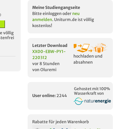
Meine Studiengangseite
Bitte einloggen oder
neu
D
anmelden
. Uniturm.de ist völlig
kostenlos!
 völlig
stenfrei
Letzter Download
XX00-EBW-PY1-
hochladen und
220312
absahnen
vor 8 Stunden
von Oluremi
Gehostet mit 100%
Wasserkraft von
User online:
2244
Rabatte für jeden Warenkorb