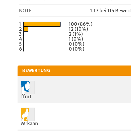
NOTE
1.17 bei 115 Bewe
1
100 (86%)
2
12 (10%)
3
2 (1%)
4
1 (0%)
5
0 (0%)
6
0 (0%)
BEWERTUNG
ffm1
Mrkaan