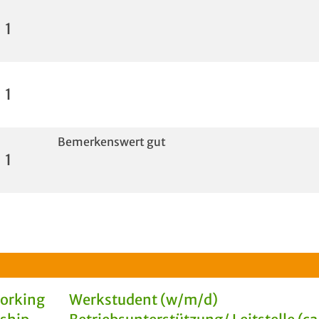
1
1
Bemerkenswert gut
1
Working
Werkstudent (w/m/d)