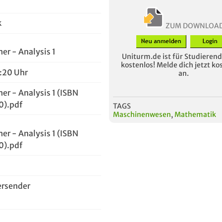
k
ZUM DOWNLOA
er - Analysis 1
Uniturm.de ist für Studierende
kostenlos! Melde dich jetzt ko
5:20 Uhr
an.
er - Analysis 1 (ISBN
).pdf
TAGS
Maschinenwesen
,
Mathematik
er - Analysis 1 (ISBN
).pdf
ersender