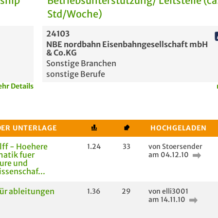
rship
Betriebsunterstützung/ Leitstelle (ca
Std/Woche)
24103
NBE nordbahn Eisenbahngesellschaft mbH
& Co.KG
Sonstige Branchen
sonstige Berufe
hr Details
DER UNTERLAGE
HOCHGELADEN
ff - Hoehere
1.24
33
von Stoersender
atik fuer
am 04.12.10
ure und
ssenschaf...
für ableitungen
1.36
29
von elli3001
am 14.11.10