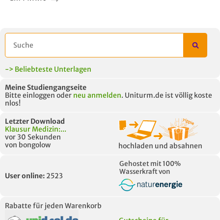
AUCH IM MODUL
TITEL DER
HOC
UNTERLAGE
-> Beliebteste Unterlagen
Meine Studiengangseite
Bitte einloggen oder
neu anmelden
. Uniturm.de ist völlig koste
nlos!
Letzter Download
Klausur Medizin:...
vor 30 Sekunden
von bongolow
hochladen und absahnen
Gehostet mit 100%
Wasserkraft von
User online:
2523
Rabatte für jeden Warenkorb