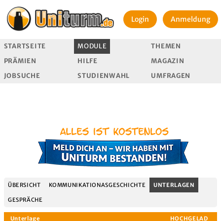
Login
Anmeldung
STARTSEITE
MODULE
THEMEN
PRÄMIEN
HILFE
MAGAZIN
JOBSUCHE
STUDIENWAHL
UMFRAGEN
ÜBERSICHT
KOMMUNIKATIONASGESCHICHTE
UNTERLAGEN
GESPRÄCHE