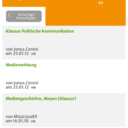
Unterlage
H
Klausur Politische Kommunikation
E
von Jonus.Cereni
Unterlage
am 25.01.12
hinzufügen
Medienwirkung
von Jonus.Cereni
am 25.01.12
Mediengeschichte, Meyen (Klausur)
von MizzLizza89
am 16.01.10