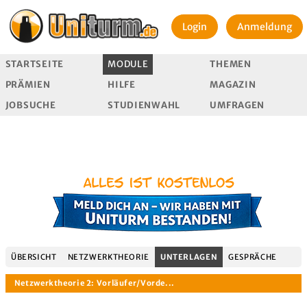
Login
Anmeldung
STARTSEITE
MODULE
THEMEN
PRÄMIEN
HILFE
MAGAZIN
JOBSUCHE
STUDIENWAHL
UMFRAGEN
ÜBERSICHT
NETZWERKTHEORIE
UNTERLAGEN
GESPRÄCHE