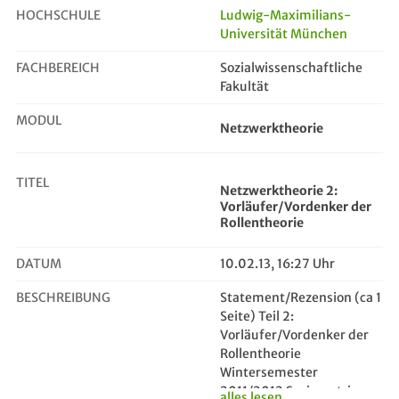
HOCHSCHULE
Ludwig-Maximilians-
Universität München
Netzwerktheorie 2: Vorläufer/Vorde...
FACHBEREICH
Sozialwissenschaftliche
Fakultät
MODUL
Netzwerktheorie
TITEL
Netzwerktheorie 2:
Vorläufer/Vordenker der
Rollentheorie
DATUM
10.02.13, 16:27 Uhr
BESCHREIBUNG
Statement/Rezension (ca 1
Seite) Teil 2:
Vorläufer/Vordenker der
Rollentheorie
Wintersemester
2011/2012 Soziometrie:
alles lesen