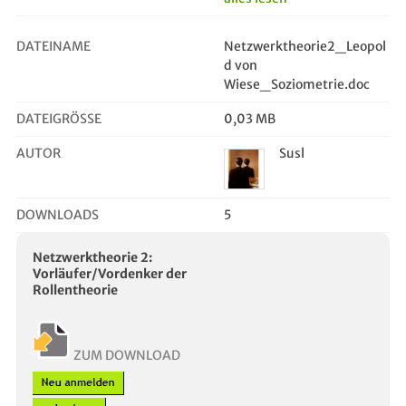
Zur Messung der
Abstände zwischen
DATEINAME
Netzwerktheorie2_Leopol
Menschen Quelle: von
d von
Wiese, Leopold (1948/49):
Wiese_Soziometrie.doc
Soziometrik. Kölner
Zeitschrift für Soziologie
DATEIGRÖSSE
0,03 MB
und Sozialpsychologie 1,
S.23-40
AUTOR
Susl
DOWNLOADS
5
Netzwerktheorie 2:
Vorläufer/Vordenker der
Rollentheorie
ZUM DOWNLOAD