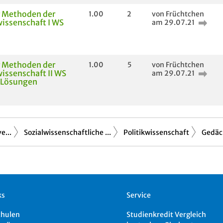
r Methoden der
1.00
2
von Früchtchen
wissenschaft I WS
am 29.07.21
r Methoden der
1.00
5
von Früchtchen
wissenschaft II WS
am 29.07.21
 Lösungen
e...
Sozialwissenschaftliche ...
Politikwissenschaft
Gedäch
ks
Service
chulen
Studienkredit Vergleich