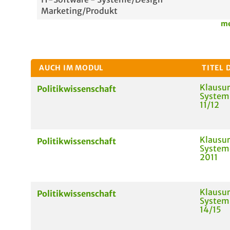
Marketing/Produkt
me
AUCH IM MODUL
TITEL 
Klausur
Politikwissenschaft
System
11/12
Klausur
Politikwissenschaft
System
2011
Klausur
Politikwissenschaft
System
14/15