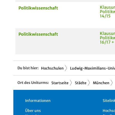
Klausu
Politikwissenschaft
Politik
14/15
Klausu
Politikwissenschaft
Politik
16/17 +
Du bist hier:
Hochschulen
Ludwig-Maximilians-Univ
Ort des Uniturms:
Startseite
Städte
München
Informationen
Sitelin
Über uns
Hochs