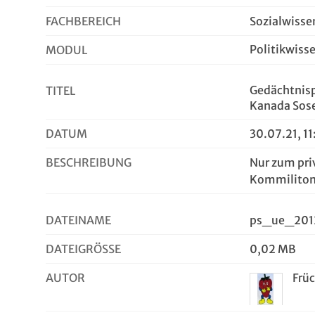
FACHBEREICH
Sozialwisse
Politikwiss
MODUL
Gedächtnisp
TITEL
Kanada Sos
DATUM
30.07.21, 11
BESCHREIBUNG
Nur zum pri
Kommiliton
DATEINAME
ps_ue_2012
DATEIGRÖSSE
0,02 MB
AUTOR
Frü