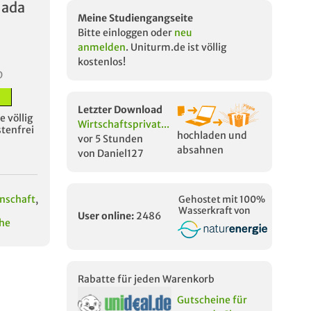
nada
Meine Studiengangseite
Bitte einloggen oder
neu
anmelden
. Uniturm.de ist völlig
kostenlos!
D
Letzter Download
 völlig
Wirtschaftsprivat...
stenfrei
hochladen und
vor 5 Stunden
absahnen
von Daniel127
enschaft
,
Gehostet mit 100%
Wasserkraft von
User online:
2486
che
Rabatte für jeden Warenkorb
Gutscheine für