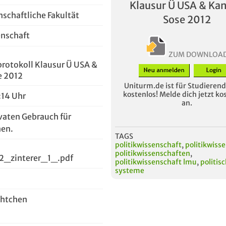
Klausur Ü USA & Ka
nschaftliche Fakultät
Sose 2012
enschaft
ZUM DOWNLOA
rotokoll Klausur Ü USA &
e 2012
Uniturm.de ist für Studierende
kostenlos! Melde dich jetzt ko
:14 Uhr
an.
vaten Gebrauch für
en.
TAGS
politikwissenschaft
,
politikwiss
politikwissenschaften
,
_zinterer_1_.pdf
politikwissenschaft lmu
,
politis
systeme
chtchen