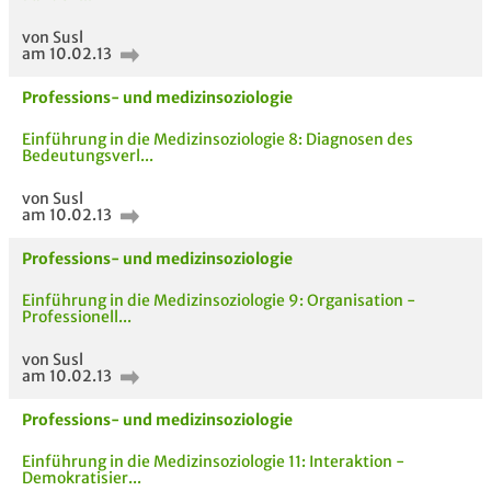
von Susl
am 10.02.13
Professions- und medizinsoziologie
Einführung in die Medizinsoziologie 8: Diagnosen des
Bedeutungsverl...
von Susl
am 10.02.13
Professions- und medizinsoziologie
Einführung in die Medizinsoziologie 9: Organisation -
Professionell...
von Susl
am 10.02.13
AUCH IM MODUL
TITEL DER
HOC
UNTERLAGE
Professions- und medizinsoziologie
Einführung in die Medizinsoziologie 11: Interaktion -
Demokratisier...