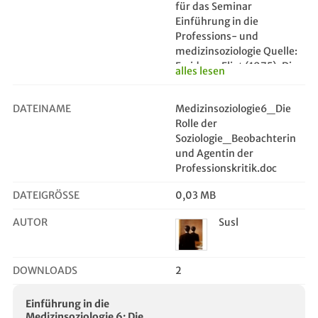
für das Seminar
Einführung in die
Professions- und
medizinsoziologie Quelle:
Freidson, Eliot (1975): Die
alles lesen
Stellung der ärztlichen
Profession innerhalb der
DATEINAME
Medizinsoziologie6_Die
Struktur der
Rolle der
medizinischen
Soziologie_Beobachterin
Versorgung, in: ders.:
und Agentin der
Dominanz der Experten.
Professionskritik.doc
Zur sozialen Struktur
medizinischer Versorgung,
DATEIGRÖSSE
0,03 MB
München/ Berlin/ Wien,
59-116.
AUTOR
Susl
DOWNLOADS
2
Einführung in die
Medizinsoziologie 6: Die