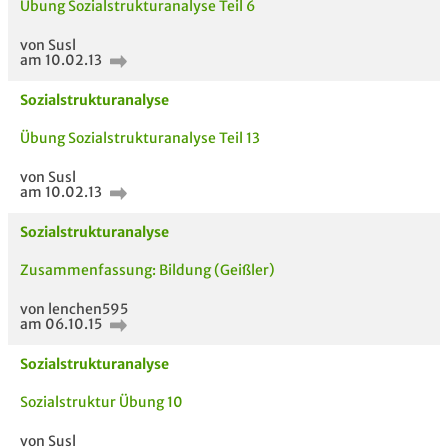
Übung Sozialstrukturanalyse Teil 6
von Susl
am 10.02.13
Sozialstrukturanalyse
Übung Sozialstrukturanalyse Teil 13
von Susl
am 10.02.13
Sozialstrukturanalyse
Zusammenfassung: Bildung (Geißler)
von lenchen595
am 06.10.15
Sozialstrukturanalyse
Sozialstruktur Übung 10
AUCH IM MODUL
TITEL DER
HOC
UNTERLAGE
von Susl