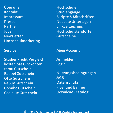
Über uns
Hochschulen
Kontakt
Studiengänge
Impressum
Skripte & Mitschriften
Presse
Neueste Unterlagen
Partner
Linkverzeichnis
Jobs
Hochschulstandorte
Newsletter
Gutscheine
Hochschulmarketing
Service
Mein Account
Studienkredit Vergleich
Anmelden
kostenlose Girokonten
Login
temu Gutschein
Nutzungsbedingungen
Babbel Gutschein
AGB
Otto Gutschein
Datenschutz
ReBuy Gutschein
Flyer und Banner
Gomibo Gutschein
Download-Katalog
Coolblue Gutschein
© 2026 Uniturm | All Rights Reserved