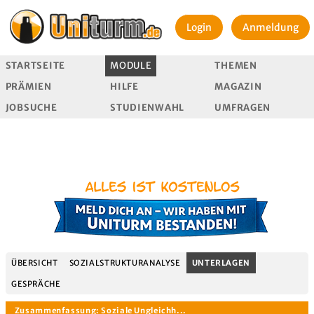
Login
Anmeldung
STARTSEITE
MODULE
THEMEN
PRÄMIEN
HILFE
MAGAZIN
JOBSUCHE
STUDIENWAHL
UMFRAGEN
ÜBERSICHT
SOZIALSTRUKTURANALYSE
UNTERLAGEN
GESPRÄCHE