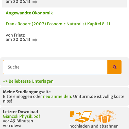
am 20.06.13
Angewandte Ökonomik
Frank Robert (2007) Economic Naturalist Kapitel 8-11
von Frietz
am 20.06.13
AUCH IM MODUL
TITEL DER
HOC
UNTERLAGE
-> Beliebteste Unterlagen
Meine Studiengangseite
Bitte einloggen oder
neu anmelden
. Uniturm.de ist völlig koste
nlos!
Letzter Download
Giancoli Physik.pdf
vor 49 Minuten
von ulewi
hochladen und absahnen