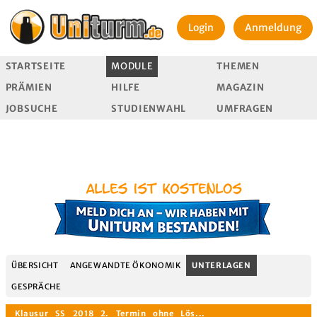
Login
Anmeldung
STARTSEITE
MODULE
THEMEN
PRÄMIEN
HILFE
MAGAZIN
JOBSUCHE
STUDIENWAHL
UMFRAGEN
ÜBERSICHT
ANGEWANDTE ÖKONOMIK
UNTERLAGEN
GESPRÄCHE