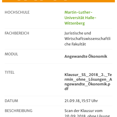
HOCHSCHULE
Martin-Luther-
Universität Halle-
Wittenberg
Klausur_SS_2018_2._Termin_ohne_Lös...
FACHBEREICH
Juristische und
Wirtschaftswissenschaftli
che Fakultät
MODUL
Angewandte Ökonomik
TITEL
Klausur_SS_2018_2._Te
rmin_ohne_Lösungen_A
ngewandte_Ökonomik.p
df
DATUM
21.09.18, 15:57 Uhr
BESCHREIBUNG
Scan der Klausur vom
20.09.2018, ohne Lösung,