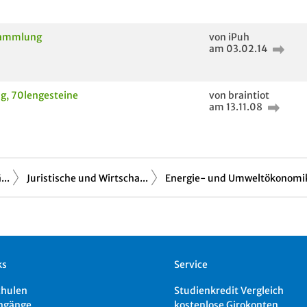
sammlung
von iPuh
am 03.02.14
g, 70lengesteine
von braintiot
am 13.11.08
..
Juristische und Wirtscha...
Energie- und Umweltökonomi
ks
Service
chulen
Studienkredit Vergleich
ngänge
kostenlose Girokonten