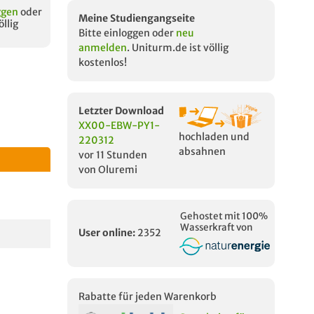
ggen
oder
Meine Studiengangseite
öllig
Bitte einloggen oder
neu
anmelden
. Uniturm.de ist völlig
kostenlos!
Letzter Download
XX00-EBW-PY1-
hochladen und
220312
absahnen
vor 11 Stunden
von Oluremi
Gehostet mit 100%
Wasserkraft von
User online:
2352
Rabatte für jeden Warenkorb