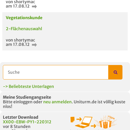
von shortymac
am 17.08.12
AUCH IM MODUL
TITEL DER
HOC
UNTERLAGE
Vegetationskunde
2-Flächenauswahl
von shortymac
am 17.08.12
-> Beliebteste Unterlagen
Meine Studiengangseite
Bitte einloggen oder
neu anmelden
. Uniturm.de ist völlig koste
nlos!
Letzter Download
XX00-EBW-PY1-220312
vor 8 Stunden