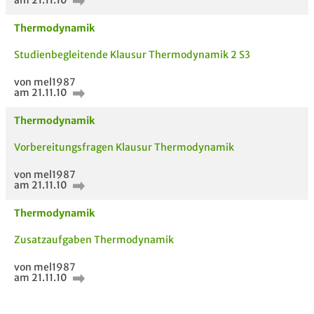
am 21.11.10
Thermodynamik
Studienbegleitende Klausur Thermodynamik 2 S3
von mel1987
am 21.11.10
Thermodynamik
Vorbereitungsfragen Klausur Thermodynamik
von mel1987
am 21.11.10
Thermodynamik
AUCH IM MODUL
TITEL DER
HOC
Zusatzaufgaben Thermodynamik
UNTERLAGE
von mel1987
am 21.11.10