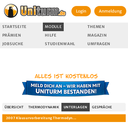
Login
Anmeldung
STARTSEITE
MODULE
THEMEN
PRÄMIEN
HILFE
MAGAZIN
JOBSUCHE
STUDIENWAHL
UMFRAGEN
ÜBERSICHT
THERMODYNAMIK
UNTERLAGEN
GESPRÄCHE