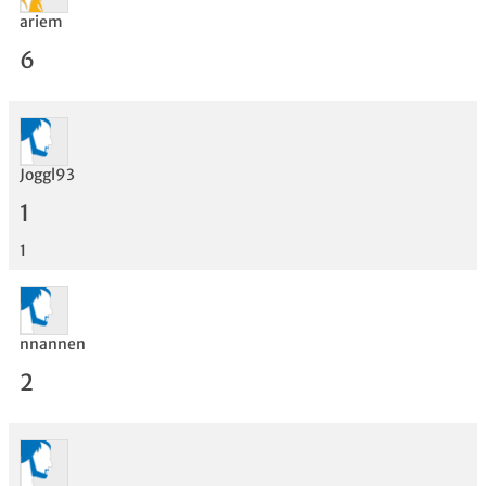
ariem
6
Joggl93
1
Bewertung
1
nnannen
2