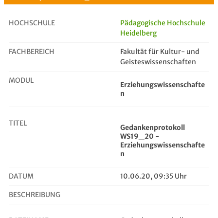
HOCHSCHULE
Pädagogische Hochschule
Heidelberg
FACHBEREICH
Gedankenprotokoll WS19_20 - Erzieh...
Fakultät für Kultur- und
Geisteswissenschaften
MODUL
Erziehungswissenschafte
n
TITEL
Gedankenprotokoll
WS19_20 -
Erziehungswissenschafte
n
DATUM
10.06.20, 09:35 Uhr
BESCHREIBUNG