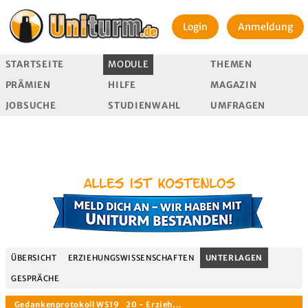
Login
Anmeldung
STARTSEITE
MODULE
THEMEN
PRÄMIEN
HILFE
MAGAZIN
JOBSUCHE
STUDIENWAHL
UMFRAGEN
ÜBERSICHT
ERZIEHUNGSWISSENSCHAFTEN
UNTERLAGEN
GESPRÄCHE