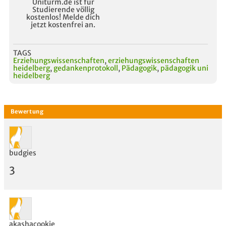
Uniturm.de ist für
Studierende völlig
kostenlos! Melde dich
jetzt kostenfrei an.
TAGS
Erziehungswissenschaften
,
erziehungswissenschaften
heidelberg
,
gedankenprotokoll
,
Pädagogik
,
pädagogik uni
heidelberg
budgies
3
akashacookie