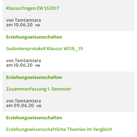
Klausurfragen EW SS2017
von Tamtamtara
am 10.06.20
Erziehungswissenschaften
Gedankenprotokoll Klausur WS18_19
von Tamtamtara
am 10.06.20
Erziehungswissenschaften
Zusammenfassung 1. Semester
AUCH IM MODUL
TITEL DER
HOC
von Tamtamtara
UNTERLAGE
am 09.06.20
Erziehungswissenschaften
Erziehungswissenschaftliche Theorien im Vergleich