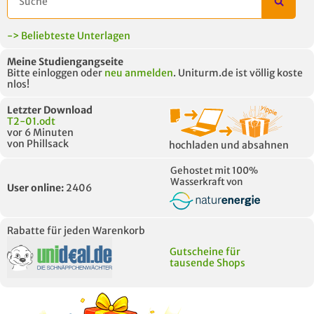
-> Beliebteste Unterlagen
Meine Studiengangseite
Bitte einloggen oder
neu anmelden
. Uniturm.de ist völlig koste
nlos!
Letzter Download
T2-01.odt
vor 6 Minuten
von Phillsack
hochladen und absahnen
Gehostet mit 100%
Wasserkraft von
User online:
2406
Rabatte für jeden Warenkorb
Gutscheine für
tausende Shops