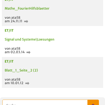
Mathe_FourierHilfsblaetter
von ata58
am 24.11.11
ET/IT
AUCH IM MODUL
TITEL DER
HOC
Signal und Systeme\Loesungen
UNTERLAGE
von ata58
am 02.03.14
ET/IT
Blatt_1_Seite_2 (2)
von ata58
am 10.01.12