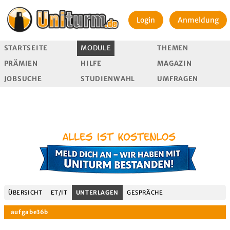
Login
Anmeldung
STARTSEITE
MODULE
THEMEN
PRÄMIEN
HILFE
MAGAZIN
JOBSUCHE
STUDIENWAHL
UMFRAGEN
ÜBERSICHT
ET/IT
UNTERLAGEN
GESPRÄCHE