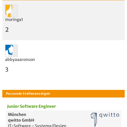
moringa1
2
abbyaaaronson
3
Bewertung
Junior Software Engineer
München
qwitto GmbH
IT-Software - Systeme/Design