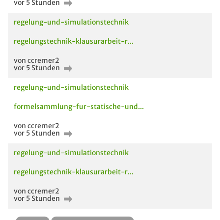
vor 5 Stunden
regelung-und-simulationstechnik
regelungstechnik-klausurarbeit-r...
von ccremer2
vor 5 Stunden
regelung-und-simulationstechnik
formelsammlung-fur-statische-und...
von ccremer2
vor 5 Stunden
regelung-und-simulationstechnik
Neues aus den Modulen
Unterlage / Beitrag
Le
regelungstechnik-klausurarbeit-r...
Ak
von ccremer2
vor 5 Stunden