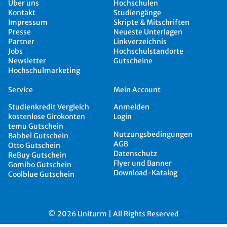
Über uns
Hochschulen
Kontakt
Studiengänge
Impressum
Skripte & Mitschriften
Presse
Neueste Unterlagen
Partner
Linkverzeichnis
Jobs
Hochschulstandorte
Newsletter
Gutscheine
Hochschulmarketing
Service
Mein Account
Studienkredit Vergleich
Anmelden
kostenlose Girokonten
Login
temu Gutschein
Nutzungsbedingungen
Babbel Gutschein
AGB
Otto Gutschein
Datenschutz
ReBuy Gutschein
Flyer und Banner
Gomibo Gutschein
Download-Katalog
Coolblue Gutschein
© 2026 Uniturm | All Rights Reserved