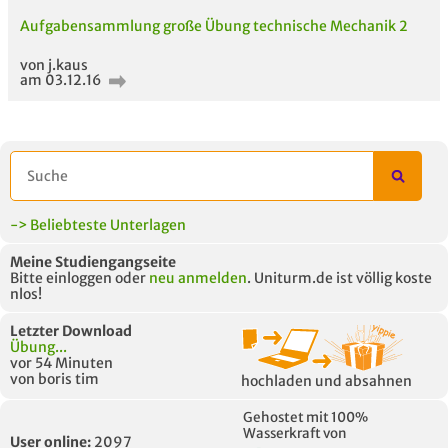
Aufgabensammlung große Übung technische Mechanik 2
5 VERWANDTE
TITEL DER
HOC
von j.kaus
MODULE
UNTERLAGE
am 03.12.16
-> Beliebteste Unterlagen
Meine Studiengangseite
Bitte einloggen oder
neu anmelden
. Uniturm.de ist völlig koste
nlos!
Letzter Download
Übung...
vor 54 Minuten
von boris tim
hochladen und absahnen
Gehostet mit 100%
Wasserkraft von
User online:
2097