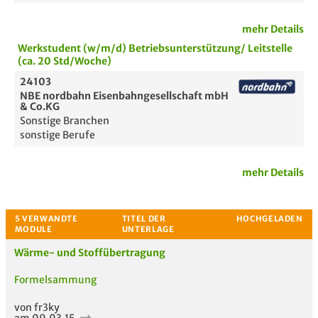
mehr Details
Werkstudent (w/m/d) Betriebsunterstützung/ Leitstelle
(ca. 20 Std/Woche)
24103
NBE nordbahn Eisenbahngesellschaft mbH
& Co.KG
Sonstige Branchen
sonstige Berufe
mehr Details
Passende Stellenanzeigen
Wärme- und Stoffübertragung
Formelsammung
von fr3ky