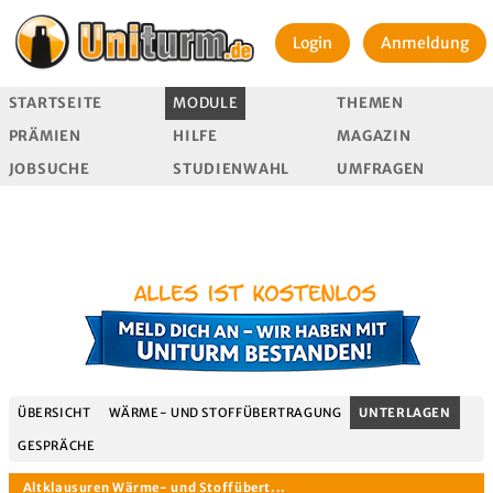
Login
Anmeldung
STARTSEITE
MODULE
THEMEN
PRÄMIEN
HILFE
MAGAZIN
JOBSUCHE
STUDIENWAHL
UMFRAGEN
ÜBERSICHT
WÄRME- UND STOFFÜBERTRAGUNG
UNTERLAGEN
GESPRÄCHE