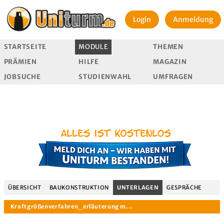
Login
Anmeldung
STARTSEITE
MODULE
THEMEN
PRÄMIEN
HILFE
MAGAZIN
JOBSUCHE
STUDIENWAHL
UMFRAGEN
ÜBERSICHT
BAUKONSTRUKTION
UNTERLAGEN
GESPRÄCHE