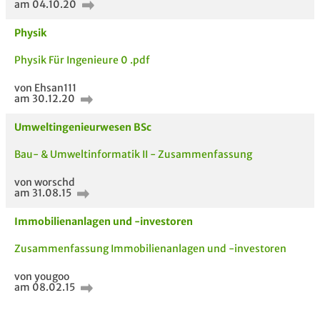
am 04.10.20
Physik
Physik Für Ingenieure 0 .pdf
von Ehsan111
am 30.12.20
Umweltingenieurwesen BSc
Bau- & Umweltinformatik II - Zusammenfassung
von worschd
am 31.08.15
Immobilienanlagen und -investoren
5 VERWANDTE
TITEL DER
HOC
Zusammenfassung Immobilienanlagen und -investoren
MODULE
UNTERLAGE
von yougoo
am 08.02.15