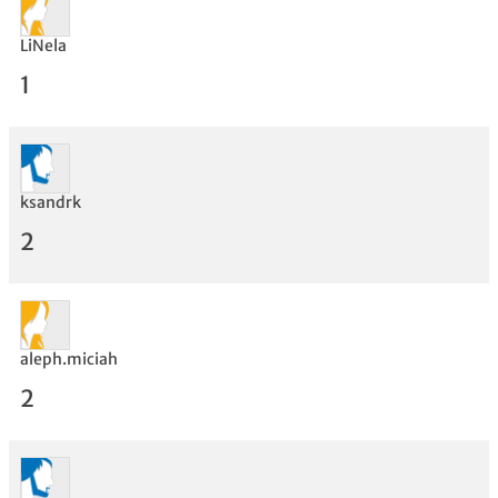
LiNela
1
ksandrk
2
Bewertung
aleph.miciah
2