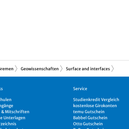
 Bremen
Geowissenschaften
Surface and interfaces
ks
Service
chulen
Studienkredit Vergleich
ngänge
kostenlose Girokonten
 & Mitschriften
temu Gutschein
e Unterlagen
Babbel Gutschein
rzeichnis
Otto Gutschein