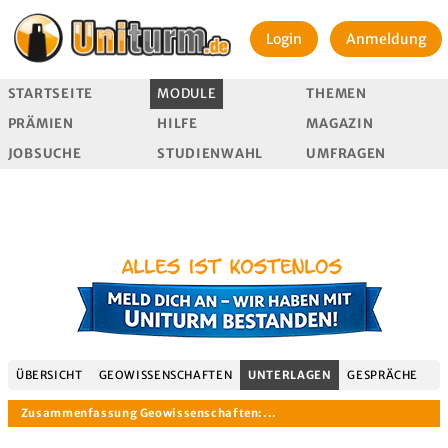
Login
Anmeldung
STARTSEITE
MODULE
THEMEN
PRÄMIEN
HILFE
MAGAZIN
JOBSUCHE
STUDIENWAHL
UMFRAGEN
ÜBERSICHT
GEOWISSENSCHAFTEN
UNTERLAGEN
GESPRÄCHE