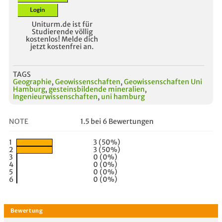
Uniturm.de ist für
Studierende völlig
kostenlos! Melde dich
jetzt kostenfrei an.
TAGS
Geographie
,
Geowissenschaften
,
Geowissenschaften Uni
Hamburg
,
gesteinsbildende mineralien
,
Ingenieurwissenschaften
,
uni hamburg
NOTE
1.5 bei 6 Bewertungen
1
3 (50%)
2
3 (50%)
3
0 (0%)
4
0 (0%)
5
0 (0%)
6
0 (0%)