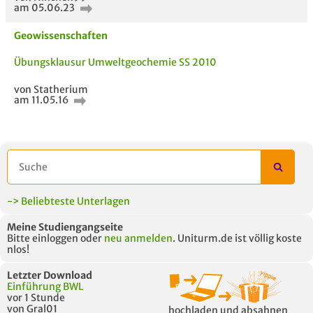
am 05.06.23
Geowissenschaften
Übungsklausur Umweltgeochemie SS 2010
AUCH IM MODUL
TITEL DER
HOC
UNTERLAGE
von Statherium
am 11.05.16
-> Beliebteste Unterlagen
Meine Studiengangseite
Bitte einloggen oder
neu anmelden
. Uniturm.de ist völlig koste
nlos!
Letzter Download
Einführung BWL
vor 1 Stunde
von Gral01
hochladen und absahnen