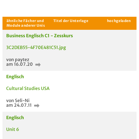
Business Englisch C1 - Zesskurs
Aktuelle Gespräche
Le
Be
3C2DEB55-4F70E481C51.jpg
von paytez
Neues Thema
am 16.07.20
starten
Englisch
Cultural Studies USA
von Seli-Ni
am 24.07.11
Englisch
Unit 6
ähnliche Fächer und
Titel der Unterlage
h
Module anderer Unis