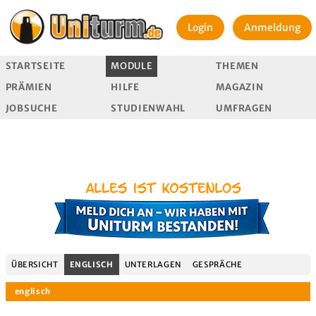
Login
Anmeldung
STARTSEITE
MODULE
THEMEN
PRÄMIEN
HILFE
MAGAZIN
JOBSUCHE
STUDIENWAHL
UMFRAGEN
ÜBERSICHT
ENGLISCH
UNTERLAGEN
GESPRÄCHE