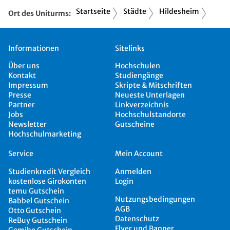
Startseite
Städte
Hildesheim
Ort des Uniturms:
Informationen
Sitelinks
Über uns
Hochschulen
Kontakt
Studiengänge
Impressum
Skripte & Mitschriften
Presse
Neueste Unterlagen
Partner
Linkverzeichnis
Jobs
Hochschulstandorte
Newsletter
Gutscheine
Hochschulmarketing
Service
Mein Account
Studienkredit Vergleich
Anmelden
kostenlose Girokonten
Login
temu Gutschein
Nutzungsbedingungen
Babbel Gutschein
AGB
Otto Gutschein
Datenschutz
ReBuy Gutschein
Flyer und Banner
Gomibo Gutschein