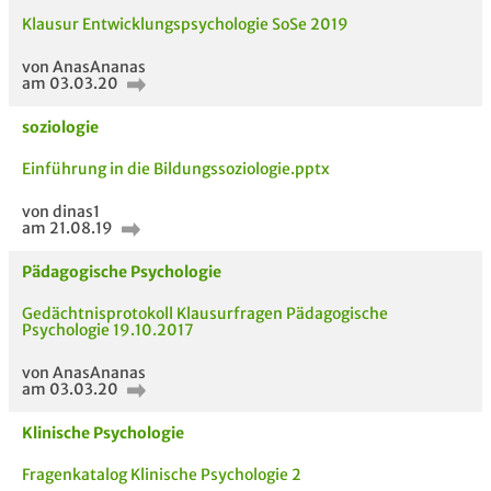
Klausur Entwicklungspsychologie SoSe 2019
von AnasAnanas
am 03.03.20
soziologie
Einführung in die Bildungssoziologie.pptx
von dinas1
5 VERWANDTE
TITEL DER
HOC
am 21.08.19
MODULE
UNTERLAGE
Pädagogische Psychologie
Gedächtnisprotokoll Klausurfragen Pädagogische
Psychologie 19.10.2017
von AnasAnanas
am 03.03.20
Klinische Psychologie
Fragenkatalog Klinische Psychologie 2