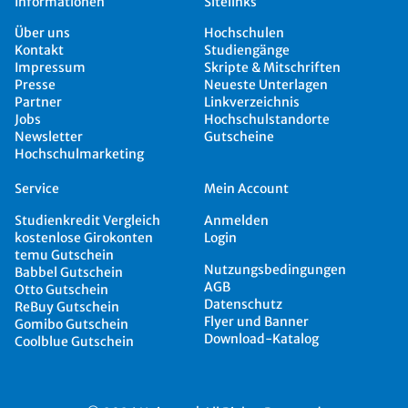
Informationen
Sitelinks
Über uns
Hochschulen
Kontakt
Studiengänge
Impressum
Skripte & Mitschriften
Presse
Neueste Unterlagen
Partner
Linkverzeichnis
Jobs
Hochschulstandorte
Newsletter
Gutscheine
Hochschulmarketing
Service
Mein Account
Studienkredit Vergleich
Anmelden
kostenlose Girokonten
Login
temu Gutschein
Nutzungsbedingungen
Babbel Gutschein
AGB
Otto Gutschein
Datenschutz
ReBuy Gutschein
Flyer und Banner
Gomibo Gutschein
Download-Katalog
Coolblue Gutschein