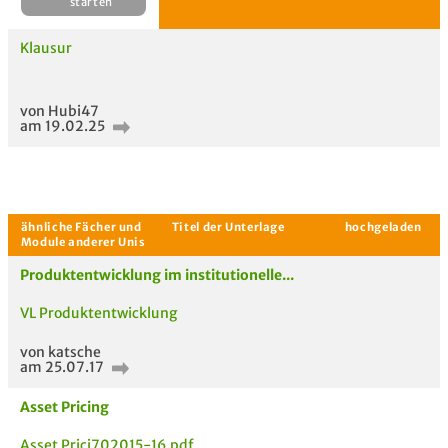
Klausur
von Hubi47
am 19.02.25
Aktuelle Gespräche
Le
Be
Produktentwicklung im institutionelle...
VL Produktentwicklung
Neues Thema
starten
von katsche
am 25.07.17
Asset Pricing
Asset Prici702015-16.pdf