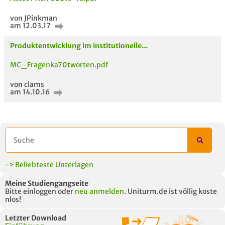
von JPinkman
am 12.03.17
Produktentwicklung im institutionelle...
MC_Fragenka70tworten.pdf
von clams
ähnliche Fächer und
Titel der Unterlage
h
am 14.10.16
Module anderer Unis
-> Beliebteste Unterlagen
Meine Studiengangseite
Bitte einloggen oder
neu anmelden
. Uniturm.de ist völlig koste
nlos!
Letzter Download