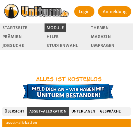
Login
Anmeldung
STARTSEITE
MODULE
THEMEN
PRÄMIEN
HILFE
MAGAZIN
JOBSUCHE
STUDIENWAHL
UMFRAGEN
ÜBERSICHT
ASSET-ALLOKATION
UNTERLAGEN
GESPRÄCHE