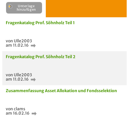
Unterlage
H
Fragenkatalog Prof. Söhnholz Teil 1
E
Unterlage
von Ulle2003
hinzufügen
am 11.02.16
Fragenkatalog Prof. Söhnholz Teil 2
von Ulle2003
am 11.02.16
Zusammenfassung Asset Allokation und Fondsselektion
von clams
am 16.02.16