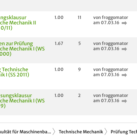
ungsklausur
1.00
11
von froggomator
che Mechanik II
am 07.03.16
0/11)
n zur Prüfung
1.67
5
von froggomator
che Mechanik I (WS
am 07.03.16
000)
 Technische
1.00
9
von froggomator
k I (SS 2011)
am 07.03.16
ssungsklausur
1.00
2
von froggomator
che Mechanik I (WS
am 07.03.16
9)
kultät für Maschinenba...
Technische Mechanik
Prüfung Tec