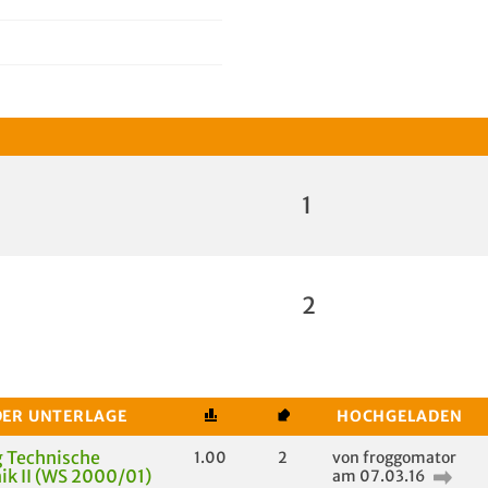
1
2
DER UNTERLAGE
HOCHGELADEN
 Technische
1.00
2
von froggomator
k II (WS 2000/01)
am 07.03.16