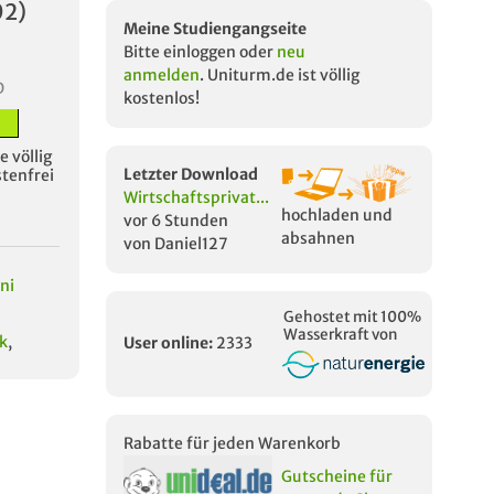
02)
Meine Studiengangseite
Bitte einloggen oder
neu
anmelden
. Uniturm.de ist völlig
D
kostenlos!
 völlig
Letzter Download
stenfrei
Wirtschaftsprivat...
hochladen und
vor 6 Stunden
absahnen
von Daniel127
ni
Gehostet mit 100%
Wasserkraft von
k
,
User online:
2333
Rabatte für jeden Warenkorb
Gutscheine für