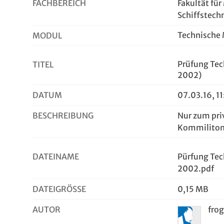
FACHBEREICH
Fakultät fü
Schiffstech
Technische
MODUL
Prüfung Tec
TITEL
2002)
DATUM
07.03.16, 1
BESCHREIBUNG
Nur zum pri
Kommilito
DATEINAME
Pürfung Tec
2002.pdf
DATEIGRÖSSE
0,15 MB
AUTOR
fro