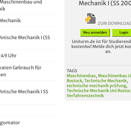
r Maschinenbau und
Mechanik I (SS 20
nik
 Mechanik
ZUM DOWNLOA
hnische Mechanik I (SS
Uniturm.de ist für Studierende
kostenlos! Melde dich jetzt ko
an.
1:49 Uhr
vaten Gebrauch für
TAGS
nen
Maschinenbau
,
Maschinenbau U
Rostock
,
Technische Mechanik
,
technische mechanik prüfung
,
Technische Mechanik Uni Rostoc
hnische Mechanik I SS
Verfahrenstechnik
ggomator