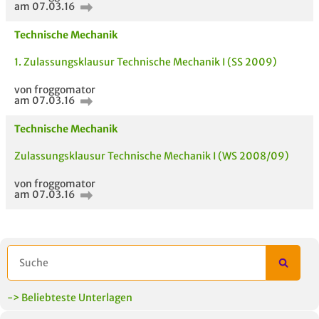
am 07.03.16
Technische Mechanik
AUCH IM MODUL
TITEL DER
HOC
UNTERLAGE
1. Zulassungsklausur Technische Mechanik I (SS 2009)
von froggomator
am 07.03.16
Technische Mechanik
Zulassungsklausur Technische Mechanik I (WS 2008/09)
von froggomator
am 07.03.16
-> Beliebteste Unterlagen