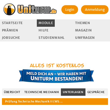
Login
Anmeldung
STARTSEITE
MODULE
THEMEN
PRÄMIEN
HILFE
MAGAZIN
JOBSUCHE
STUDIENWAHL
UMFRAGEN
ÜBERSICHT
TECHNISCHE MECHANIK
UNTERLAGEN
GESPRÄCHE