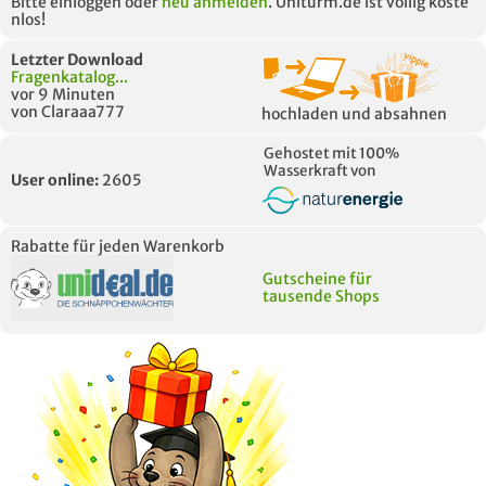
Bitte einloggen oder
neu anmelden
. Uniturm.de ist völlig koste
nlos!
Letzter Download
Fragenkatalog...
vor 9 Minuten
von Claraaa777
hochladen und absahnen
Gehostet mit 100%
Wasserkraft von
User online:
2605
Rabatte für jeden Warenkorb
Gutscheine für
tausende Shops