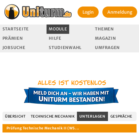
Login
Anmeldung
STARTSEITE
MODULE
THEMEN
PRÄMIEN
HILFE
MAGAZIN
JOBSUCHE
STUDIENWAHL
UMFRAGEN
ÜBERSICHT
TECHNISCHE MECHANIK
UNTERLAGEN
GESPRÄCHE