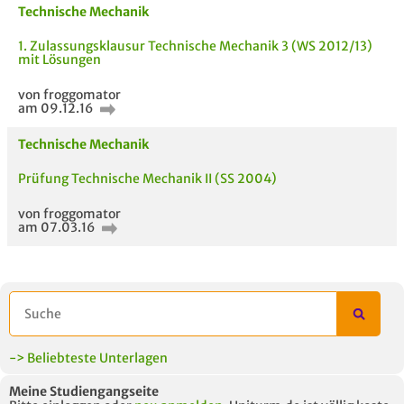
Technische Mechanik
AUCH IM MODUL
TITEL DER
HOC
UNTERLAGE
1. Zulassungsklausur Technische Mechanik 3 (WS 2012/13)
mit Lösungen
von froggomator
am 09.12.16
Technische Mechanik
Prüfung Technische Mechanik II (SS 2004)
von froggomator
am 07.03.16
-> Beliebteste Unterlagen
Meine Studiengangseite