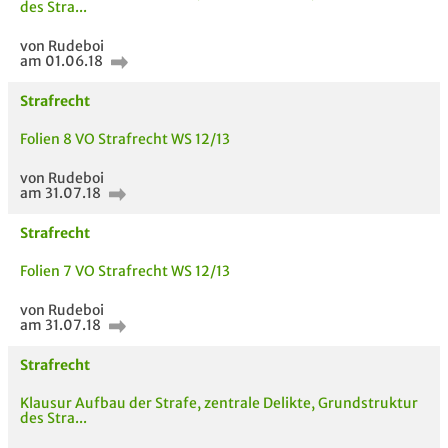
des Stra...
Bewertung
von Rudeboi
am 01.06.18
Strafrecht
Folien 8 VO Strafrecht WS 12/13
AUCH IM MODUL
TITEL DER
HOC
von Rudeboi
UNTERLAGE
am 31.07.18
Strafrecht
Folien 7 VO Strafrecht WS 12/13
von Rudeboi
am 31.07.18
Strafrecht
Klausur Aufbau der Strafe, zentrale Delikte, Grundstruktur
des Stra...