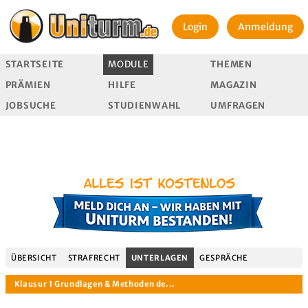
Login
Anmeldung
STARTSEITE
MODULE
THEMEN
PRÄMIEN
HILFE
MAGAZIN
JOBSUCHE
STUDIENWAHL
UMFRAGEN
ÜBERSICHT
STRAFRECHT
UNTERLAGEN
GESPRÄCHE