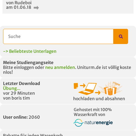
von Rudeboi
am 01.06.18
-> Beliebteste Unterlagen
Meine Studiengangseite
Bitte einloggen oder
neu anmelden
. Uniturm.de ist völlig koste
nlos!
Letzter Download
Übung...
vor 29 Minuten
von boris tim
hochladen und absahnen
Gehostet mit 100%
Wasserkraft von
User online:
2060
Rabatte für jeden Warenkorb