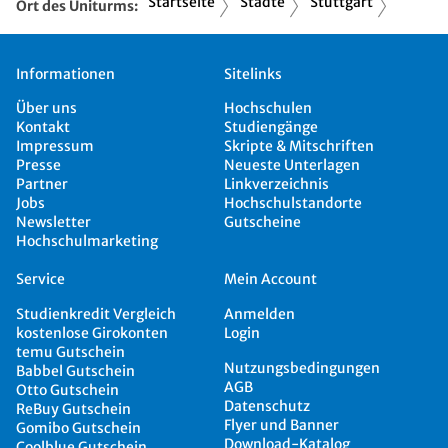
Startseite
Städte
Stuttgart
Ort des Uniturms:
Informationen
Sitelinks
Über uns
Hochschulen
Kontakt
Studiengänge
Impressum
Skripte & Mitschriften
Presse
Neueste Unterlagen
Partner
Linkverzeichnis
Jobs
Hochschulstandorte
Newsletter
Gutscheine
Hochschulmarketing
Service
Mein Account
Studienkredit Vergleich
Anmelden
kostenlose Girokonten
Login
temu Gutschein
Nutzungsbedingungen
Babbel Gutschein
AGB
Otto Gutschein
Datenschutz
ReBuy Gutschein
Flyer und Banner
Gomibo Gutschein
Download-Katalog
Coolblue Gutschein