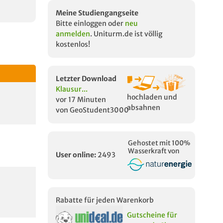
Meine Studiengangseite
Bitte einloggen oder
neu
anmelden
. Uniturm.de ist völlig
kostenlos!
Letzter Download
Klausur...
hochladen und
vor 17 Minuten
absahnen
von GeoStudent3000
Gehostet mit 100%
Wasserkraft von
User online:
2493
Rabatte für jeden Warenkorb
Gutscheine für