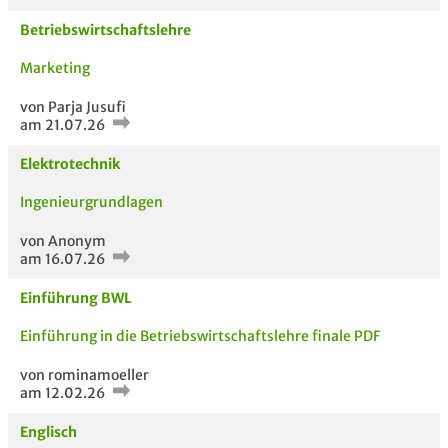
STUDIENGANG
TITEL DER
HOC
Betriebswirtschaftslehre
VERWANDTE
UNTERLAGE
FÄCHER
Marketing
von Parja Jusufi
am 21.07.26
Elektrotechnik
Ingenieurgrundlagen
von Anonym
am 16.07.26
Einführung BWL
Einführung in die Betriebswirtschaftslehre finale PDF
von rominamoeller
am 12.02.26
Englisch