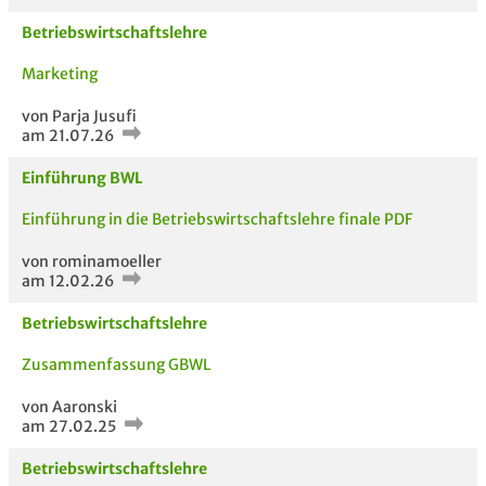
STUDIENGANG
TITEL DER
HOC
Betriebswirtschaftslehre
VERWANDTE
UNTERLAGE
FÄCHER
Marketing
von Parja Jusufi
am 21.07.26
Einführung BWL
Einführung in die Betriebswirtschaftslehre finale PDF
von rominamoeller
am 12.02.26
Betriebswirtschaftslehre
Zusammenfassung GBWL
von Aaronski
am 27.02.25
Betriebswirtschaftslehre