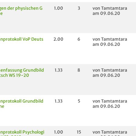
en der physischen G
1.00
3
von Tamtamtara
ie
am 09.06.20
nprotokoll VoP Deuts
2.00
6
von Tamtamtara
am 09.06.20
nfassung Grundbild
1.33
8
von Tamtamtara
tsch WS 19-20
am 09.06.20
nprotokoll Grundbild
1.33
5
von Tamtamtara
he
am 09.06.20
protokoll Psychologi
1.00
15
von Tamtamtara