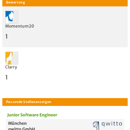
Momentum20
1
Clarry
1
Bewertung
Junior Software Engineer
München
qwitto GmbH