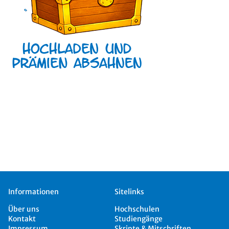
Informationen
Sitelinks
Über uns
Hochschulen
Kontakt
Studiengänge
Impressum
Skripte & Mitschriften