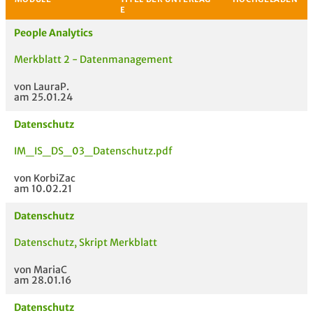
People Analytics
Merkblatt 2 - Datenmanagement
von LauraP.
am 25.01.24
Datenschutz
IM_IS_DS_03_Datenschutz.pdf
MODULE
TITEL DER UNTERLAG
HOC
E
von KorbiZac
am 10.02.21
Datenschutz
Datenschutz, Skript Merkblatt
von MariaC
am 28.01.16
Datenschutz