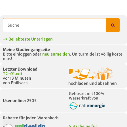
AUCH IM MODUL
TITEL DER
HOC
UNTERLAGE
-> Beliebteste Unterlagen
Meine Studiengangseite
Bitte einloggen oder
neu anmelden
. Uniturm.de ist völlig koste
nlos!
Letzter Download
T2-01.odt
vor 13 Minuten
von Phillsack
hochladen und absahnen
Gehostet mit 100%
Wasserkraft von
User online:
2505
Rabatte für jeden Warenkorb
Gutscheine für