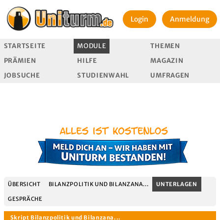
Login
Anmeldung
STARTSEITE
MODULE
THEMEN
PRÄMIEN
HILFE
MAGAZIN
JOBSUCHE
STUDIENWAHL
UMFRAGEN
ÜBERSICHT
BILANZPOLITIK UND BILANZANA...
UNTERLAGEN
GESPRÄCHE