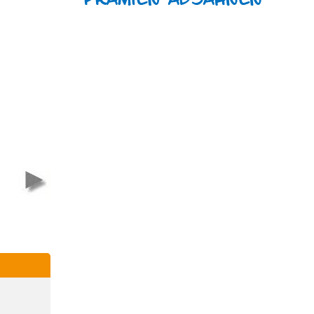
tis
Klett-Buch
sedruck
Buch Stoppt d
Gutschein
Welt, ich will
aussteigen
nkte
2.000 Punkte
2.500 Punkte
2.500 Punkt