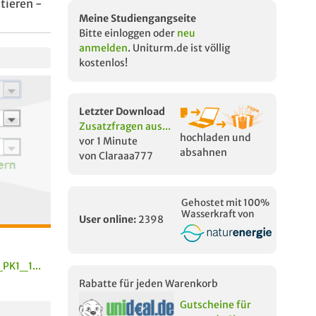
tieren -
Meine Studiengangseite
Bitte einloggen oder
neu
anmelden
. Uniturm.de ist völlig
kostenlos!
Letzter Download
Zusatzfragen aus...
hochladen und
vor 1 Minute
absahnen
von Claraaa777
Gehostet mit 100%
Wasserkraft von
User online:
2398
K1_1...
Rabatte für jeden Warenkorb
Gutscheine für