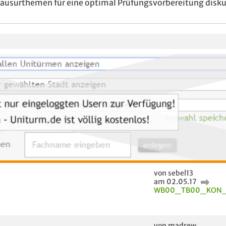
Klausurthemen für eine optimal Prüfungsvorbereitung disku
von sebel13
am 02.05.17
WB00_TB00_KON_P
von madrew