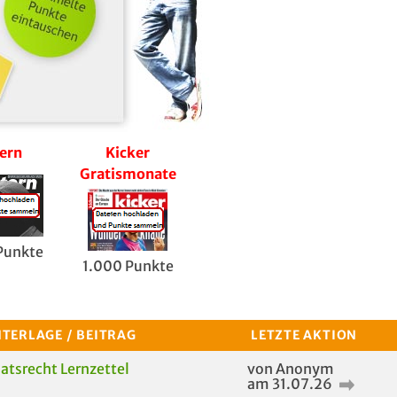
ern
Kicker
5€
Focus gra
Gratismonate
Birkenspanner
Gutschein
Punkte
1.500 Pu
1.000 Punkte
1.000 Punkte
TERLAGE / BEITRAG
LETZTE AKTION
atsrecht Lernzettel
von Anonym
am 31.07.26