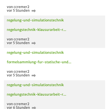
von ccremer2
vor 5 Stunden
regelung-und-simulationstechnik
regelungstechnik-klausurarbeit-r...
von ccremer2
vor 5 Stunden
regelung-und-simulationstechnik
formelsammlung-fur-statische-und...
Neues aus den Modulen
Unterlage / Beitrag
Le
Ak
von ccremer2
vor 5 Stunden
regelung-und-simulationstechnik
regelungstechnik-klausurarbeit-r...
von ccremer2
vor 6 Stunden