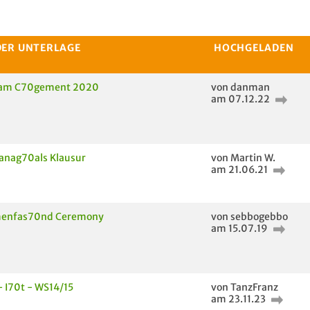
DER UNTERLAGE
HOCHGELADEN
am C70gement 2020
von danman
am 07.12.22
anag70als Klausur
von Martin W.
am 21.06.21
enfas70nd Ceremony
von sebbogebbo
am 15.07.19
- I70t - WS14/15
von TanzFranz
am 23.11.23