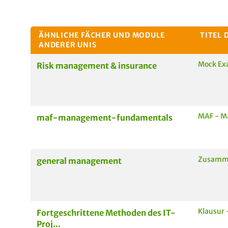
ÄHNLICHE FÄCHER UND MODULE
TITEL 
ANDERER UNIS
Mock Ex
Risk management & insurance
MAF - M
maf-management-fundamentals
Zusamm
general management
Klausur 
Fortgeschrittene Methoden des IT-
Proj...