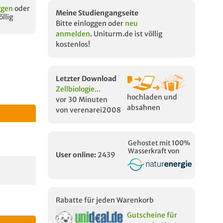
ggen
oder
Meine Studiengangseite
öllig
Bitte einloggen oder
neu
anmelden
. Uniturm.de ist völlig
kostenlos!
Letzter Download
Zellbiologie...
hochladen und
vor 30 Minuten
absahnen
von verenarei2008
Gehostet mit 100%
Wasserkraft von
User online:
2439
Rabatte für jeden Warenkorb
Gutscheine für