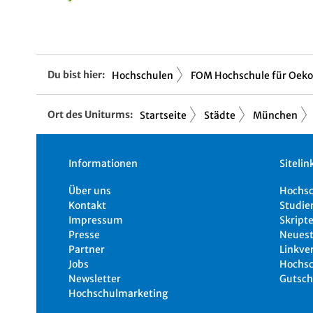
Du bist hier:
Hochschulen
FOM Hochschule für Oekon
Ort des Uniturms:
Startseite
Städte
München
Informationen
Sitelin
Über uns
Hochs
Kontakt
Studie
Impressum
Skripte
Presse
Neuest
Partner
Linkve
Jobs
Hochsc
Newsletter
Gutsch
Hochschulmarketing