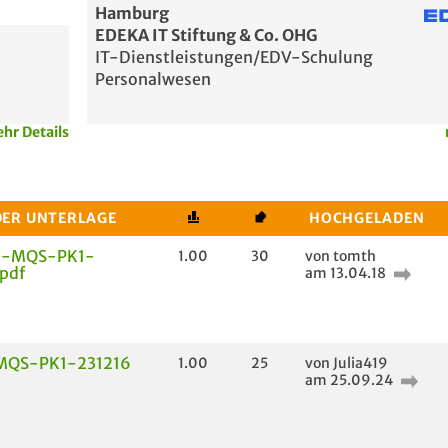
Hamburg
EDEKA IT Stiftung & Co. OHG
IT-Dienstleistungen/EDV-Schulung
Personalwesen
hr Details
DER UNTERLAGE
HOCHGELADEN
-MQS-PK1-
1.00
30
von tomth
pdf
am 13.04.18
MQS-PK1-231216
1.00
25
von Julia419
am 25.09.24