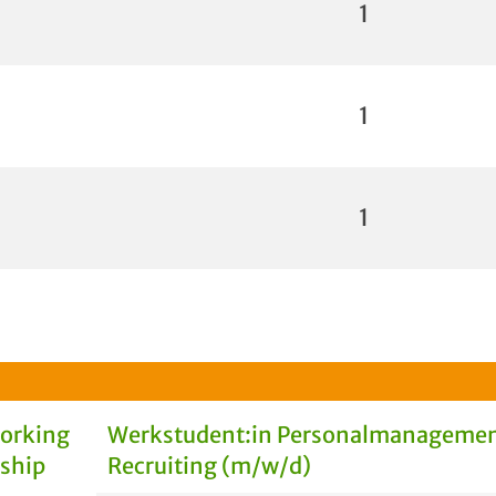
1
1
1
Working
Werkstudent:in Personalmanagemen
rship
Recruiting (m/w/d)