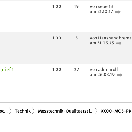
1.00
19
von sebel13
am 21.10.17
1.00
5
von Hanshandbrems
am 31.05.25
brief 1
1.00
27
von adminrolf
am 26.03.19
c...
Technik
Messtechnik-Qualitaetssi...
XX00-MQS-PK1