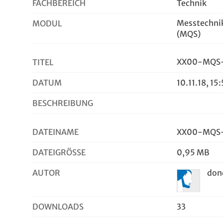
FACHBEREICH
Technik
Messtechni
MODUL
(MQS)
XX00-MQS-
TITEL
DATUM
10.11.18, 15
BESCHREIBUNG
DATEINAME
XX00-MQS-
DATEIGRÖSSE
0,95 MB
AUTOR
do
DOWNLOADS
33