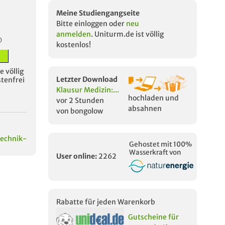
Meine Studiengangseite
Bitte einloggen oder
neu
anmelden
. Uniturm.de ist völlig
D
kostenlos!
 völlig
Letzter Download
stenfrei
Klausur Medizin:...
hochladen und
vor 2 Stunden
absahnen
von bongolow
echnik-
Gehostet mit 100%
Wasserkraft von
User online:
2262
Rabatte für jeden Warenkorb
Gutscheine für