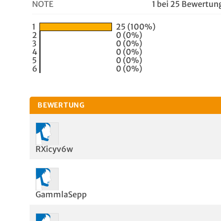
NOTE
1 bei 25 Bewertun
1
25 (100%)
2
0 (0%)
3
0 (0%)
4
0 (0%)
5
0 (0%)
6
0 (0%)
BEWERTUNG
RXicyv6w
GammlaSepp