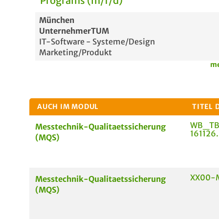
Programs (m/f/d)
München
UnternehmerTUM
IT-Software - Systeme/Design
Marketing/Produkt
me
AUCH IM MODUL
TITEL 
WB_TB
Messtechnik-Qualitaetssicherung
161126.
(MQS)
XX00-
Messtechnik-Qualitaetssicherung
(MQS)