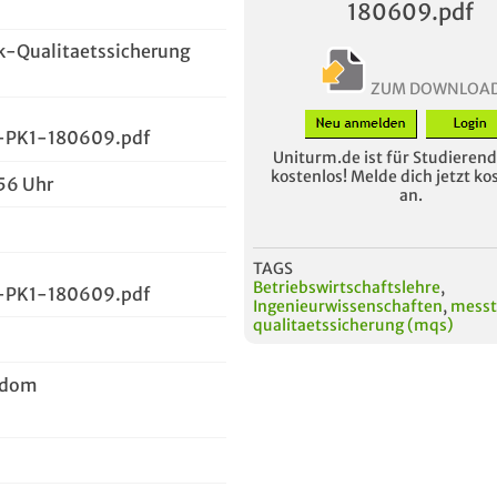
180609.pdf
k-Qualitaetssicherung
ZUM DOWNLOA
PK1-180609.pdf
Uniturm.de ist für Studierende
kostenlos! Melde dich jetzt ko
:56 Uhr
an.
TAGS
Betriebswirtschaftslehre
,
PK1-180609.pdf
Ingenieurwissenschaften
,
messt
qualitaetssicherung (mqs)
ndom