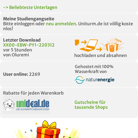
-> Beliebteste Unterlagen
Meine Studiengangseite
Bitte einloggen oder
neu anmelden
. Uniturm.de ist völlig koste
nlos!
Letzter Download
XX00-EBW-PY1-220312
vor 5 Stunden
von Oluremi
hochladen und absahnen
Gehostet mit 100%
Wasserkraft von
User online:
2269
Rabatte für jeden Warenkorb
Gutscheine für
tausende Shops