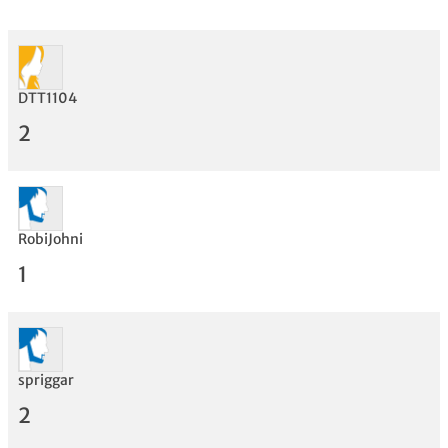
DTT1104
Bewertung
2
RobiJohni
1
spriggar
2