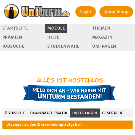
Login
Anmeldung
STARTSEITE
MODULE
THEMEN
PRÄMIEN
HILFE
MAGAZIN
JOBSUCHE
STUDIENWAHL
UMFRAGEN
ÜBERSICHT
FINANZMATHEMATIK
UNTERLAGEN
GESPRÄCHE