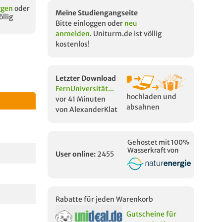
ggen
oder
Meine Studiengangseite
öllig
Bitte einloggen oder
neu
anmelden
. Uniturm.de ist völlig
kostenlos!
Letzter Download
FernUniversität...
hochladen und
vor 41 Minuten
absahnen
von AlexanderKlat
Gehostet mit 100%
Wasserkraft von
User online:
2455
Rabatte für jeden Warenkorb
Gutscheine für