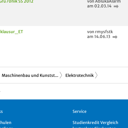
Gru70nik SS 2012
von AblukaAlarm
am 02.03.14
klausur_ET
von rmysfstk
am 14.06.13
Maschinenbau und Kunstst...
Elektrotechnik
ks
Service
chulen
Studienkredit Vergleich