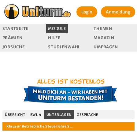
Login
Anmeldung
STARTSEITE
MODULE
THEMEN
PRÄMIEN
HILFE
MAGAZIN
JOBSUCHE
STUDIENWAHL
UMFRAGEN
ÜBERSICHT
BWL 4
UNTERLAGEN
GESPRÄCHE