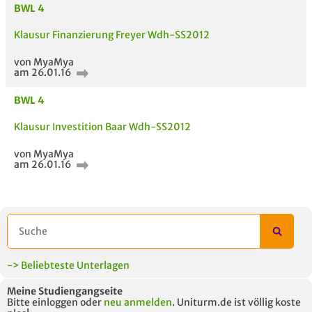
BWL 4
Klausur Finanzierung Freyer Wdh-SS2012
von MyaMya
am 26.01.16
BWL 4
Klausur Investition Baar Wdh-SS2012
von MyaMya
am 26.01.16
AUCH IM MODUL
TITEL DER
HOC
UNTERLAGE
-> Beliebteste Unterlagen
Meine Studiengangseite
Bitte einloggen oder
neu anmelden
. Uniturm.de ist völlig koste