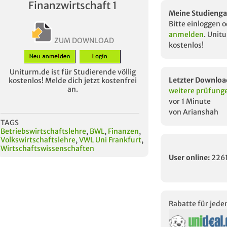
Finanzwirtschaft 1
Meine Studienga
Bitte einloggen 
anmelden
. Unitu
ZUM DOWNLOAD
kostenlos!
Uniturm.de ist für Studierende völlig
Letzter Downloa
kostenlos! Melde dich jetzt kostenfrei
an.
weitere prüfung
vor 1 Minute
von Arianshah
TAGS
Betriebswirtschaftslehre
,
BWL
,
Finanzen
,
Volkswirtschaftslehre
,
VWL Uni Frankfurt
,
Wirtschaftswissenschaften
User online:
226
Rabatte für jed