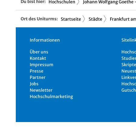
Du bist hier:
Hochschulen
Johann Wolfgang Goethe -
Ort des Uniturms:
Startseite
Städte
Frankfurt a
Informationen
Sitelin
Über uns
Hochs
Kontakt
Studie
Impressum
Skripte
Presse
Neuest
Partner
Linkve
Jobs
Hochsc
Newsletter
Gutsch
Hochschulmarketing