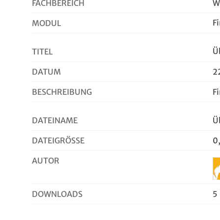
FACHBEREICH
W
F
MODUL
Ü
TITEL
DATUM
2
BESCHREIBUNG
F
DATEINAME
Ü
DATEIGRÖSSE
0
AUTOR
DOWNLOADS
5