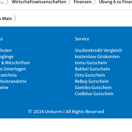
...
Wirtschaftswissenschaften
Finanzen
Übung 6 zu Finan
m Main
ks
Service
chulen
Studienkredit Vergleich
ngänge
kostenlose Girokonten
 & Mitschriften
temu Gutschein
e Unterlagen
Babbel Gutschein
rzeichnis
Otto Gutschein
hulstandorte
ReBuy Gutschein
eine
Gomibo Gutschein
Coolblue Gutschein
© 2026 Uniturm | All Rights Reserved