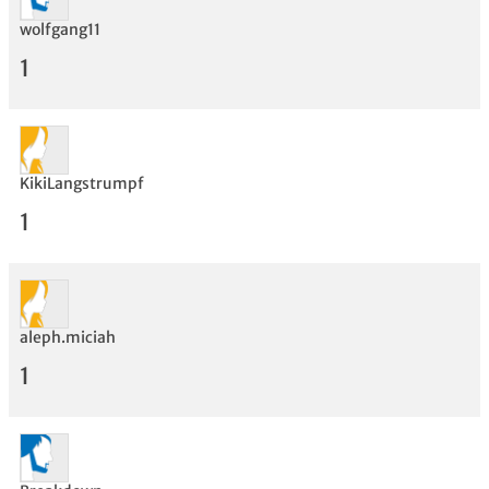
wolfgang11
1
KikiLangstrumpf
1
aleph.miciah
1
Bewertung