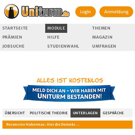
Login
Anmeldung
STARTSEITE
MODULE
THEMEN
PRÄMIEN
HILFE
MAGAZIN
JOBSUCHE
STUDIENWAHL
UMFRAGEN
ÜBERSICHT
POLITISCHE THEORIE
UNTERLAGEN
GESPRÄCHE