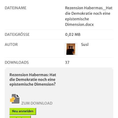
normative Theorie, in:
DATEINAME
Rezension Habermas_Hat
Ders.: Ach, Europa.
die Demokratie noch eine
Suhrkamp, §138-191.
epistemische
(Basistext, Politikgruppe)
Dimension.docx
DATEIGRÖSSE
0,02 MB
AUTOR
Susl
DOWNLOADS
37
Rezension Habermas: Hat
die Demokratie noch eine
epistemische Dimension?
ZUM DOWNLOAD