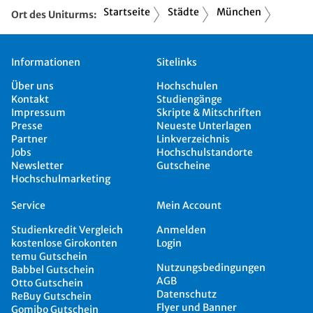
Startseite
Städte
München
Ort des Uniturms:
Informationen
Sitelinks
Über uns
Hochschulen
Kontakt
Studiengänge
Impressum
Skripte & Mitschriften
Presse
Neueste Unterlagen
Partner
Linkverzeichnis
Jobs
Hochschulstandorte
Newsletter
Gutscheine
Hochschulmarketing
Service
Mein Account
Studienkredit Vergleich
Anmelden
kostenlose Girokonten
Login
temu Gutschein
Nutzungsbedingungen
Babbel Gutschein
AGB
Otto Gutschein
Datenschutz
ReBuy Gutschein
Flyer und Banner
Gomibo Gutschein