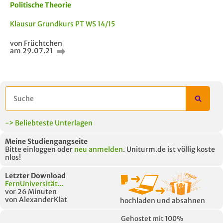
Politische Theorie
Klausur Grundkurs PT WS 14/15
von Früchtchen
am 29.07.21
AUCH IM MODUL
TITEL DER
HOC
UNTERLAGE
-> Beliebteste Unterlagen
Meine Studiengangseite
Bitte einloggen oder
neu anmelden
. Uniturm.de ist völlig koste
nlos!
Letzter Download
FernUniversität...
vor 26 Minuten
von AlexanderKlat
hochladen und absahnen
Gehostet mit 100%