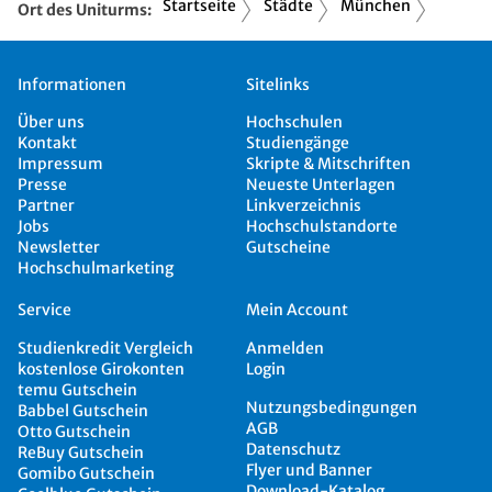
Startseite
Städte
München
Ort des Uniturms:
Informationen
Sitelinks
Über uns
Hochschulen
Kontakt
Studiengänge
Impressum
Skripte & Mitschriften
Presse
Neueste Unterlagen
Partner
Linkverzeichnis
Jobs
Hochschulstandorte
Newsletter
Gutscheine
Hochschulmarketing
Service
Mein Account
Studienkredit Vergleich
Anmelden
kostenlose Girokonten
Login
temu Gutschein
Nutzungsbedingungen
Babbel Gutschein
AGB
Otto Gutschein
Datenschutz
ReBuy Gutschein
Flyer und Banner
Gomibo Gutschein
Download-Katalog