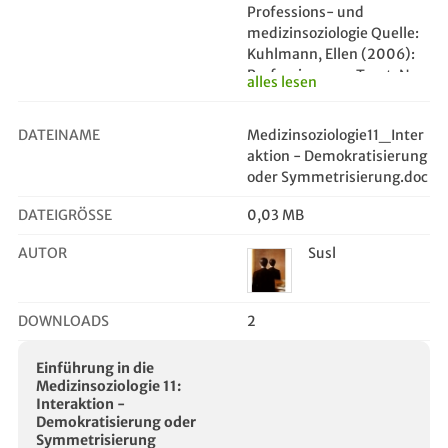
Professions- und
medizinsoziologie Quelle:
Kuhlmann, Ellen (2006):
Professions ans Trust: New
alles lesen
Technologies of Building
Trust in Medical Services,
DATEINAME
Medizinsoziologie11_Inter
in dies.: Modernising
aktion - Demokratisierung
Health Care. Reinventing
oder Symmetrisierung.doc
Professions, the State and
the Public, Bristol, 181-
DATEIGRÖSSE
0,03 MB
198.
AUTOR
Susl
DOWNLOADS
2
Einführung in die
Medizinsoziologie 11:
Interaktion -
Demokratisierung oder
Symmetrisierung