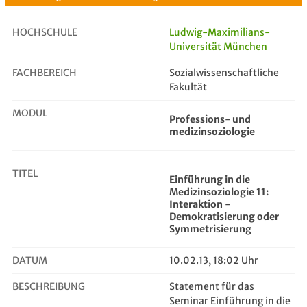
HOCHSCHULE
Ludwig-Maximilians-
Universität München
FACHBEREICH
Einführung in die Medizinsoziologi...
Sozialwissenschaftliche
Fakultät
MODUL
Professions- und
medizinsoziologie
TITEL
Einführung in die
Medizinsoziologie 11:
Interaktion -
Demokratisierung oder
Symmetrisierung
DATUM
10.02.13, 18:02 Uhr
BESCHREIBUNG
Statement für das
Seminar Einführung in die