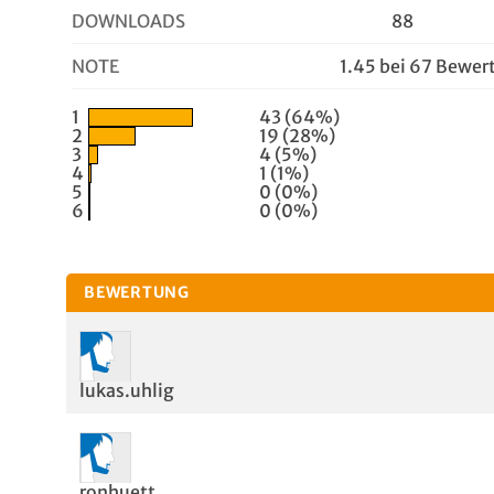
DOWNLOADS
88
NOTE
1.45 bei 67 Bewe
1
43 (64%)
2
19 (28%)
3
4 (5%)
4
1 (1%)
5
0 (0%)
6
0 (0%)
BEWERTUNG
lukas.uhlig
ronhuett