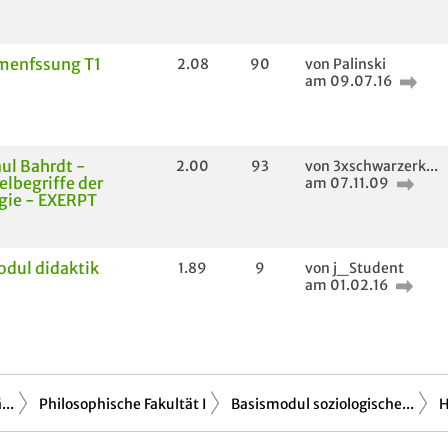
enfssung T1
2.08
90
von Palinski
am 09.07.16
ul Bahrdt -
2.00
93
von 3xschwarzerk...
elbegriffe der
am 07.11.09
gie - EXERPT
dul didaktik
1.89
9
von j_Student
am 01.02.16
..
Philosophische Fakultät I
Basismodul soziologische...
H