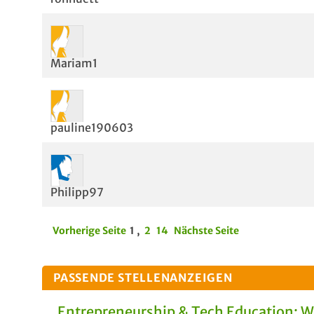
Mariam1
pauline190603
Philipp97
Vorherige Seite
1
,
2
14
Nächste Seite
PASSENDE STELLENANZEIGEN
Entrepreneurship & Tech Education: 