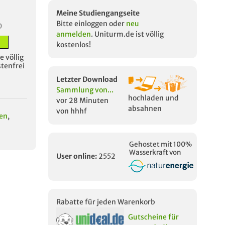
Meine Studiengangseite
Bitte einloggen oder
neu
D
anmelden
. Uniturm.de ist völlig
kostenlos!
 völlig
stenfrei
Letzter Download
Sammlung von...
hochladen und
vor 28 Minuten
absahnen
von hhhf
ien
,
Gehostet mit 100%
Wasserkraft von
User online:
2552
Rabatte für jeden Warenkorb
Gutscheine für