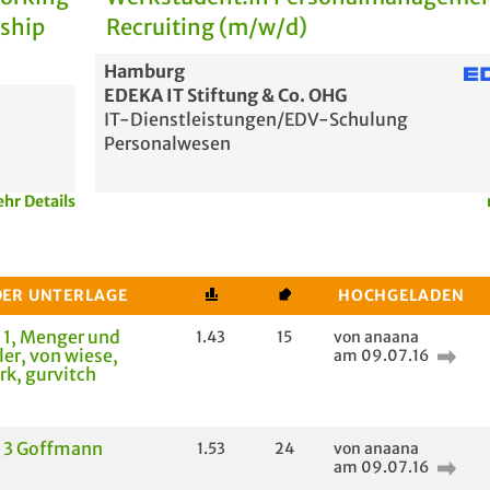
rship
Recruiting (m/w/d)
Hamburg
EDEKA IT Stiftung & Co. OHG
IT-Dienstleistungen/EDV-Schulung
Personalwesen
hr Details
DER UNTERLAGE
HOCHGELADEN
 1, Menger und
1.43
15
von anaana
er, von wiese,
am 09.07.16
rk, gurvitch
g 3 Goffmann
1.53
24
von anaana
am 09.07.16