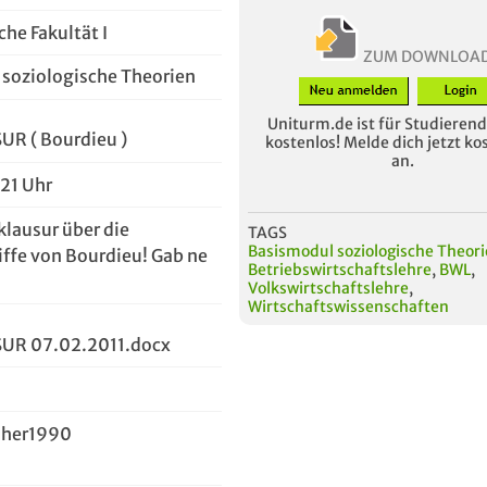
he Fakultät I
ZUM DOWNLOA
soziologische Theorien
Uniturm.de ist für Studierende
R ( Bourdieu )
kostenlos! Melde dich jetzt ko
an.
:21 Uhr
lausur über die
TAGS
Basismodul soziologische Theor
iffe von Bourdieu! Gab ne
Betriebswirtschaftslehre
,
BWL
,
Volkswirtschaftslehre
,
Wirtschaftswissenschaften
UR 07.02.2011.docx
her1990