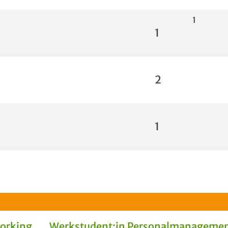
1
1
2
1
Working
Werkstudent:in Personalmanagemen